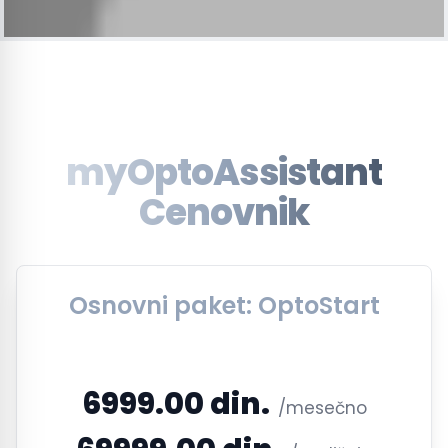
myOptoAssistant
Cenovnik
Osnovni paket: OptoStart
6999.00 din.
/mesečno